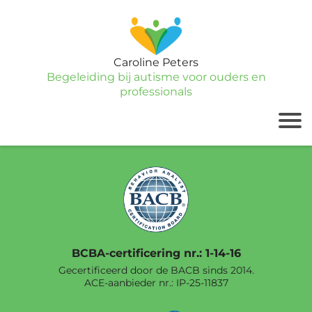
Caroline Peters
Begeleiding bij autisme voor ouders en
professionals
BCBA-certificering nr.: 1-14-16
Gecertificeerd door de BACB sinds 2014.
ACE-aanbieder nr.:
IP-25-11837